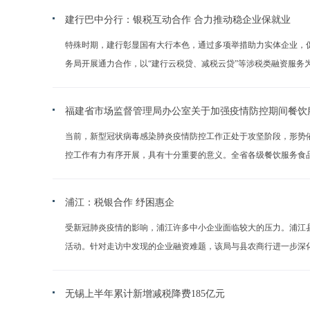
建行巴中分行：银税互动合作 合力推动稳企业保就业
特殊时期，建行彰显国有大行本色，通过多项举措助力实体企业，
务局开展通力合作，以“建行云税贷、减税云贷”等涉税类融资服务为载体
福建省市场监督管理局办公室关于加强疫情防控期间餐饮
当前，新型冠状病毒感染肺炎疫情防控工作正处于攻坚阶段，形势
控工作有力有序开展，具有十分重要的意义。全省各级餐饮服务食品安全
浦江：税银合作 纾困惠企
受新冠肺炎疫情的影响，浦江许多中小企业面临较大的压力。浦江县
活动。针对走访中发现的企业融资难题，该局与县农商行进一步深化税银
无锡上半年累计新增减税降费185亿元