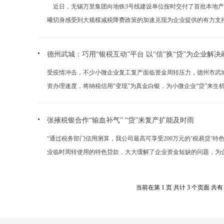
近日，无锡万里集团向地铁3号线建设单位按时交付了首批本地产
曦切身感受到大规模减税降费政策的加速兑现为企业提供的有力支持：“
德州武城：巧用“银税互动”平台 以“信”换“贷”为企业解决
受疫情冲击，不少小微企业复工复产面临资金周转压力，德州市武城
资办理速度，将纳税信用“变现”为真金白银，为小微企业“贷”来生机。
张掖税银合作“输血补气” “贷”来复产扩能及时雨
“通过税务部门信用测算，我公司最高可享受200万元的‘税易贷
业临时周转使用的特色贷款，大大缓解了企业资金短缺的问题，为企业发
当前在第 1 页 共计 3 个页面 