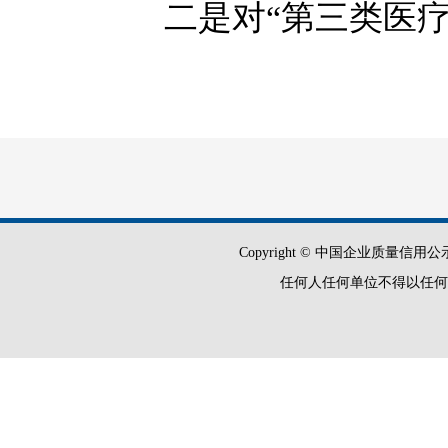
二是对“第三类医疗器
容缺受理型信用承诺制
条件的行政相对人，除
报材料不齐备的，在其
批和政务服务局局将先
三是对“公共场所卫生
Copyright © 中国企业质量信用公示平
任何人任何单位不得以任何
诺制。根据各自行业特
书》，符合条件的行政
签署《告知承诺书》就
承诺期限内补齐剩余材