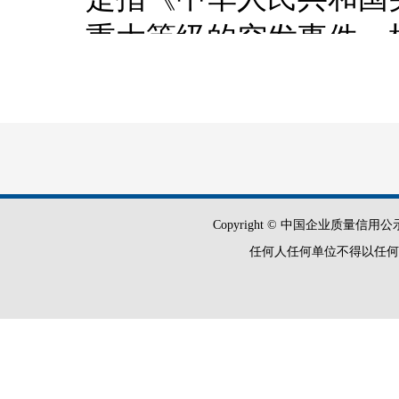
重大等级的突发事件。
法》，按照社会危害程
故灾难、公共卫生事件
级。
《意见》指出，银行
Copyright © 中国企业质量信用公示平
组织、制度、管理和预
任何人任何单位不得以任何
案，健全风险管理，确
性，加强对重点领域、
对突发事件金融服务应