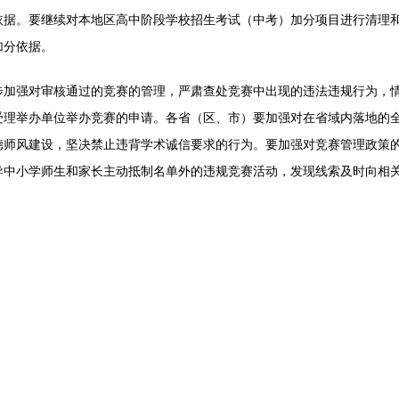
依据。要继续对本地区高中阶段学校招生考试（中考）加分项目进行清理
加分依据。
强对审核通过的竞赛的管理，严肃查处竞赛中出现的违法违规行为，情
受理举办单位举办竞赛的申请。各省（区、市）要加强对在省域内落地的
德师风建设，坚决禁止违背学术诚信要求的行为。要加强对竞赛管理政策
导中小学师生和家长主动抵制名单外的违规竞赛活动，发现线索及时向相