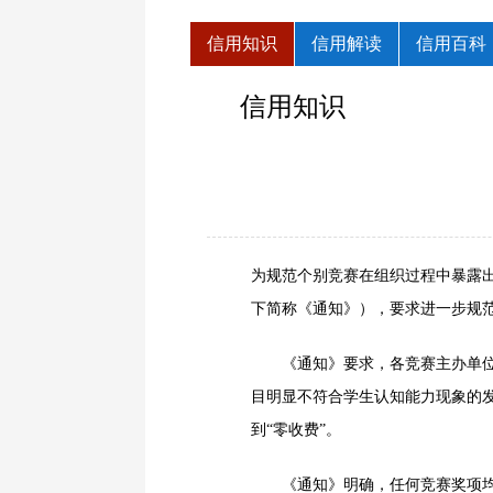
信用知识
信用解读
信用百科
信用知识
为规范个别竞赛在组织过程中暴露
下简称《通知》），要求进一步规
《通知》要求，各竞赛主办单位要
目明显不符合学生认知能力现象的
到“零收费”。
《通知》明确，任何竞赛奖项均不