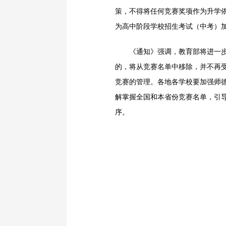
策，不得将任何竞赛奖项作为升学
为高中阶段学校招生考试（中考）
《通知》强调，教育部将进一步加
的，将从竞赛名单中移除，并不再
竞赛的管理。各地各学校要加强师
解掌握全国和本省份竞赛名单，引
序。