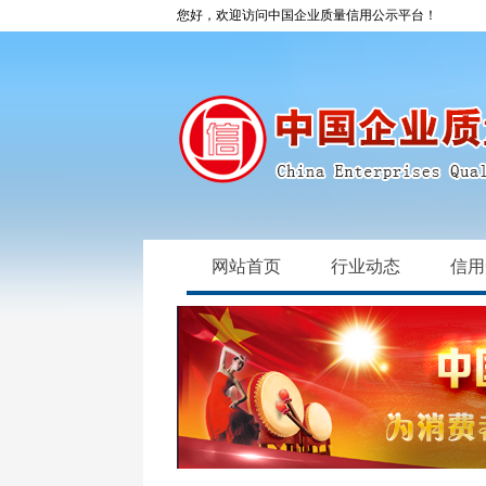
您好，欢迎访问中国企业质量信用公示平台！
网站首页
行业动态
信用