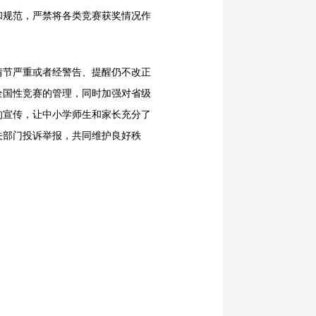
和规范，严禁将各类竞赛获奖情况作
节严重或者经警告、提醒仍不改正
全国性竞赛的管理，同时加强对省级
的宣传，让中小学师生和家长充分了
关部门投诉举报，共同维护良好秩