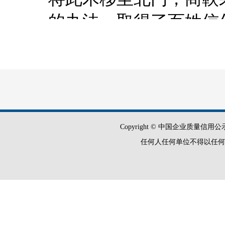
的办法，取得了百姓信
徙木立信之后，新法
国产生了重大影响，各
雄冠列国，秦孝公成为
Copyright © 中国企业质量信用公示平
任何人任何单位不得以任何
徒木立信的计谋，曾
道:“吾读三叹。”并在
道：吾读史至商鞅徙木