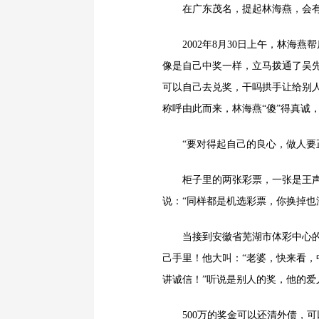
在广东茂名，提起林海燕，会有人称
2002年8月30日上午，林海燕
像是自己中奖一样，立马拨通了吴
可以自己去兑奖，干吗拱手让给别人
称呼由此而来，林海燕“傻”得真诚，
“要对得起自己的良心，做人要
柜子里的两张彩票，一张是王声林
说：“同样都是机选彩票，你换掉也
当接到安徽省芜湖市体彩中心的祝
己手里！他大叫：“老婆，快来看，
讲诚信！”听说是别人的奖，他的爱
500万的奖金可以还清外债，可