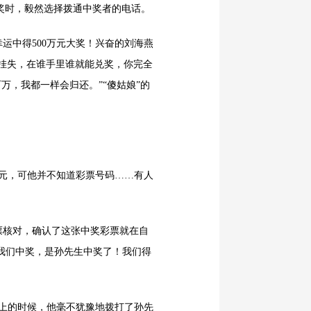
奖时，毅然选择拨通中奖者的电话。
运中得500万元大奖！兴奋的刘海燕
挂失，在谁手里谁就能兑奖，你完全
万，我都一样会归还。”“傻姑娘”的
元，可他并不知道彩票号码……有人
核对，确认了这张中奖彩票就在自
我们中奖，是孙先生中奖了！我们得
上的时候，他毫不犹豫地拨打了孙先