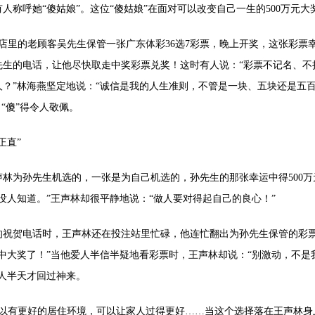
呼她“傻姑娘”。这位“傻姑娘”在面对可以改变自己一生的500万元大
帮店里的老顾客吴先生保管一张广东体彩36选7彩票，晚上开奖，这张彩票幸
先生的电话，让他尽快取走中奖彩票兑奖！这时有人说：“彩票不记名、不
？”林海燕坚定地说：“诚信是我的人生准则，不管是一块、五块还是五百
“傻”得令人敬佩。
正直”
为孙先生机选的，一张是为自己机选的，孙先生的那张幸运中得500万
没人知道。”王声林却很平静地说：“做人要对得起自己的良心！”
贺电话时，王声林还在投注站里忙碌，他连忙翻出为孙先生保管的彩票
中大奖了！”当他爱人半信半疑地看彩票时，王声林却说：“别激动，不是
人半天才回过神来。
以有更好的居住环境，可以让家人过得更好……当这个选择落在王声林身