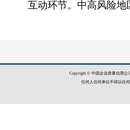
互动环节。中高风险地
（三）坚持预约限流
行人员预约限流措施。
院座位数的50%，应
剧场的综合性演出场所
者通过不同路径出入场
Copyright © 中国企业质量信用公示平
任何人任何单位不得以任何
场疏导，避免人员聚集
公园、游乐园、宾馆、
（LiveHouse）等
排工作人员在现场做好